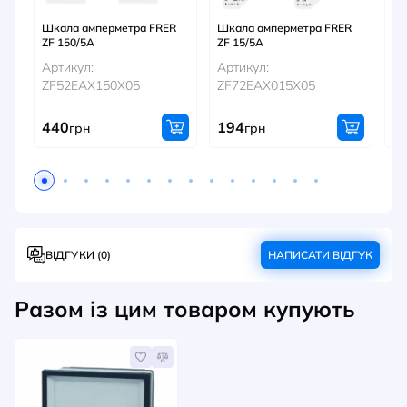
Шкала амперметра FRER
Шкала амперметра FRER
Шк
ZF 150/5A
ZF 15/5A
ZF
Артикул:
Артикул:
Ар
ZF52EAX150X05
ZF72EAX015X05
Z
440
194
1
грн
грн
ВІДГУКИ (0)
НАПИСАТИ ВІДГУК
Разом із цим товаром купують