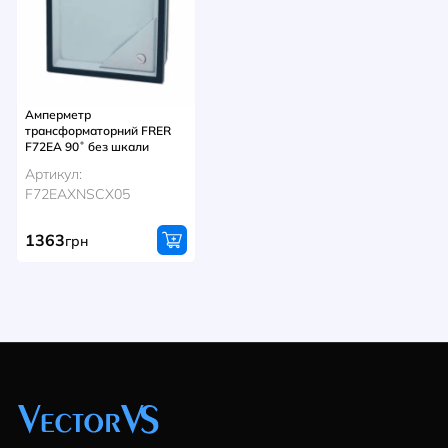
Амперметр
трансформаторний FRER
F72EA 90˚ без шкали
Артикул:
F72EAXNSCX05
1363
грн