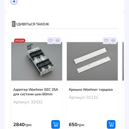
ДИВІТЬСЯ ТАКОЖ
АКЦІЯ
Адаптер Woehner EEC 25A
Кришка Woehner торцева
Ши
для системи шин 60mm
по
Артикул: 01131
од
Артикул: 32432
3
Ар
2840
650
1
грн
грн