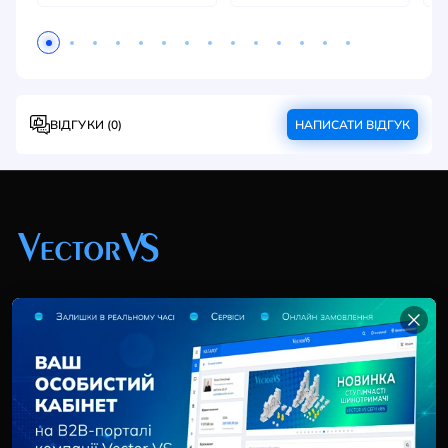
ВІДГУКИ (0)
НАПИСАТИ ВІДГУК
+38 (044) 369 51 57
02095, Україна, м. Київ, вул. Трускавецька, 10-В, оф.
202
info@vector-vs.com