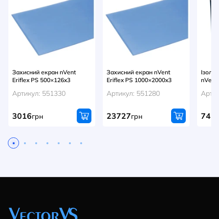
Захисний екран nVent
Захисний екран nVent
Ізолю
Eriflex PS 500×126x3
Eriflex PS 1000×2000x3
nVent 
Артикул: 551330
Артикул: 551280
Артик
3016
23727
741
грн
грн