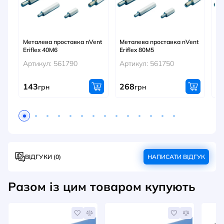
Металева проставка nVent
Металева проставка nVent
Ме
Eriflex 40М6
Eriflex 80М5
Er
Артикул: 561790
Артикул: 561750
Ар
143
268
1
грн
грн
ВІДГУКИ (0)
НАПИСАТИ ВІДГУК
Разом із цим товаром купують