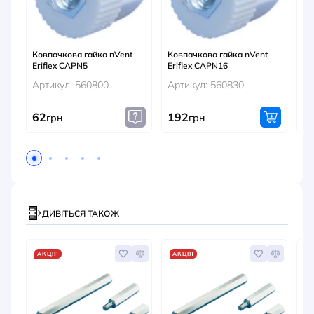
Ковпачкова гайка nVent
Ковпачкова гайка nVent
Ко
Eriflex CAPN5
Eriflex CAPN16
Er
Артикул: 560800
Артикул: 560830
Ар
62
192
1
грн
грн
ДИВІТЬСЯ ТАКОЖ
АКЦІЯ
АКЦІЯ
А