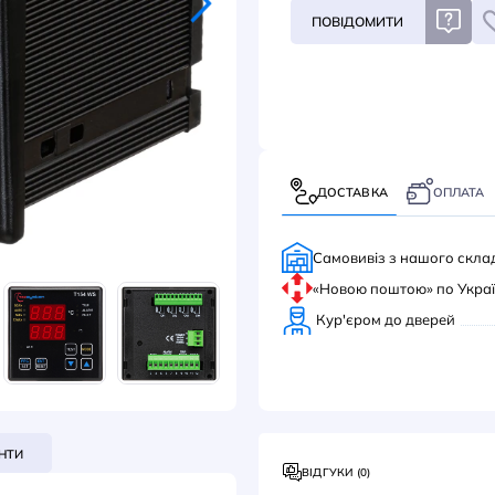
За за
ПОВ
ДОС
Само
«Нов
Кур'