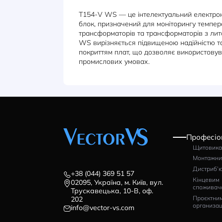
ОПИС
ХАРАКТЕРИСТИКИ
Т154-V WS — це інтелектуальни
блок, призначений для монітори
трансформаторів та трансформато
WS вирізняється підвищеною над
покриттям плат, що дозволяє вик
промислових умовах.