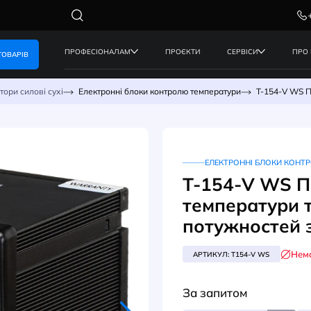
ПРОФЕСІОНАЛАМ
ПРОЄКТИ
КАТАЛОГ ТОВАРІВ
Трансформатори силові сухі
Електронні блоки контролю темпе
ЕЛ
Т-1
тем
пот
АРТИК