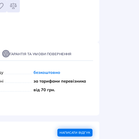
питом
ІДОМИТИ
ТАВКА
ОПЛАТА
ГАРАНТІЯ ТА УМОВИ ПОВЕРНЕННЯ
вивіз з нашого складу
безкоштовно
ою поштою» по Україні
за тарифами переві
єром до дверей
від 70 грн.