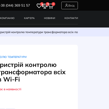
0
0
0
+38 (044) 369 51 57
СЕРВІСИ
ПРО КОМПАНІЮ
КАР’ЄРА
НОВИНИ
ратури
Т-154-V WS Пристрій контролю температури трансформа
ЕКТРОННІ БЛОКИ КОНТРОЛЮ ТЕМПЕРАТУРИ
54-V WS Пристрій контролю
ператури трансформатора вс
ужностей з Wi-Fi
Немає в наявності
УЛ: Т154-V WS