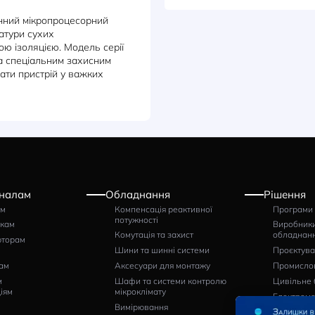
ДОКУМЕНТИ
ВІДГУКИ
й електронний мікропроцесорний
нгу температури сухих
рів з литою ізоляцією. Модель серії
ійністю та спеціальним захисним
ористовувати пристрій у важких