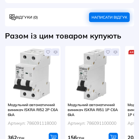
ВІДГУКИ (0)
НАПИСАТИ ВІДГУК
Разом із цим товаром купують
АКЦІ
Модульний автоматичний
Модульний автоматичний
Модул
вимикач ISKRA RI52 2P C6A
вимикач ISKRA RI51 1P C6A
вимик
6kA
6kA
1P C6
Артикул: 786091118000
Артикул: 786091100000
Арти
362
156
208
грн
грн