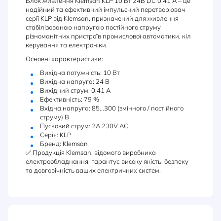
Блок живлення Klemsan KLP 10 Вт 24В DC 0.41 А – це
надійний та ефективний імпульсний перетворювач
серії KLP від Klemsan, призначений для живлення
стабілізованою напругою постійного струму
різноманітних пристроїв промислової автоматики, кіл
керування та електроніки.
Основні характеристики:
Вихідна потужність: 10 Вт
Вихідна напруга: 24 В
Вихідний струм: 0.41 А
Ефективність: 79 %
Вхідна напруга: 85...300 (змінного / постійного
струму) В
Пусковий струм: 2A 230V AC
Серія: KLP
Бренд: Klemsan
✅ Продукція Klemsan, відомого виробника
електрообладнання, гарантує високу якість, безпеку
та довговічність ваших електричних систем.