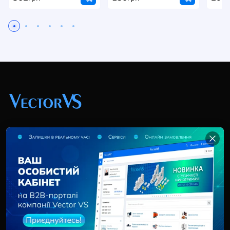
+38 (044) 369 51 57
02095, Україна, м. Київ, вул. Трускавецька, 10-В, оф.
202
info@vector-vs.com