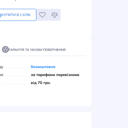
грн
Замовлення кратне 1-му
КУПИТИ В 1 КЛІК
ПИТИ
ТАВКА
ОПЛАТА
ГАРАНТІЯ ТА УМОВИ ПОВЕРНЕННЯ
вивіз з нашого складу
безкоштовно
ою поштою» по Україні
за тарифами переві
єром до дверей
від 70 грн.