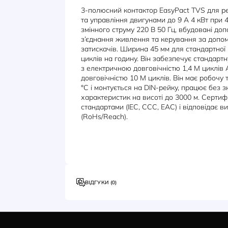
ОПИС
ХАРАКТЕРИСТИКИ
3-полюсний контактор EasyPact
та управління двигунами до 9 A 4
змінного струму 220 В 50 Гц, вбу
з’єднання живлення та керуванн
затискачів. Ширина 45 мм для ст
циклів на годину. Він забезпечує 
з електричною довговічністю 1,4
довговічністю 10 М циклів. Він м
°C і монтується на DIN-рейку, п
характеристик на висоті до 3000
стандартами (IEC, CCC, EAC) і в
(RoHs/Reach).