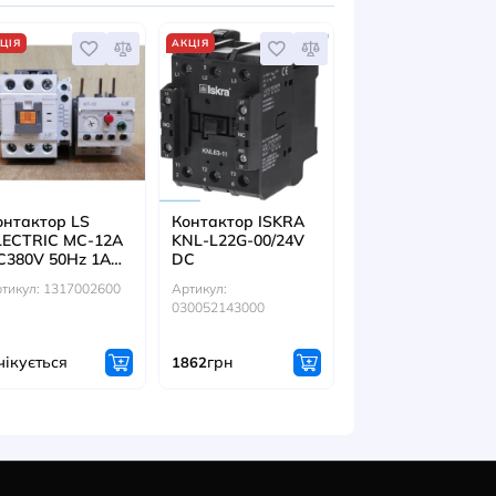
ІТЬСЯ ТАКОЖ
АКЦІЯ
АКЦІЯ
тор ISKRA
Контактор LS
Контактор I
G-00/24V
ELECTRIC MC-12A
KNL-L22G-00
AC380V 50Hz 1A
DC