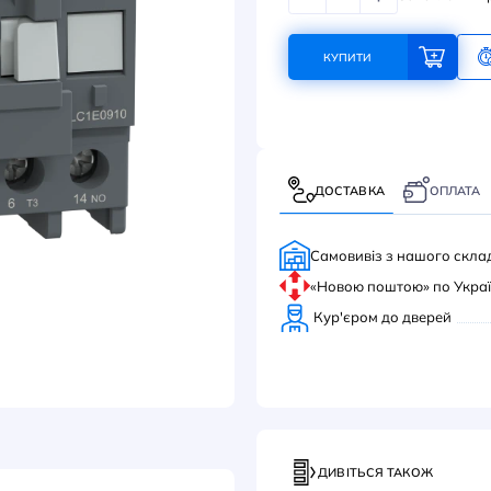
955
КУ
ДОС
Само
«Нов
Кур'