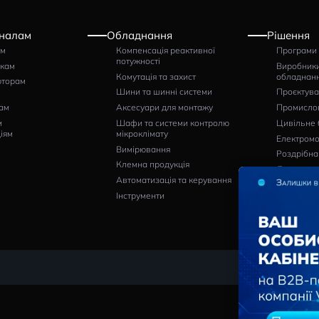
Артикул
0300525
гр
2707
НАПИСАТИ ВІДГУК
Професіоналам
Обладнання
Щитовикам
Компенсація реактивної
потужності
Монтажникам
Комутація та захист
Дистриб’юторам
Шини та шинні системи
Кінцевим
споживачам
Аксесуари для монтажу
Проєктним
Шафи та системи контро