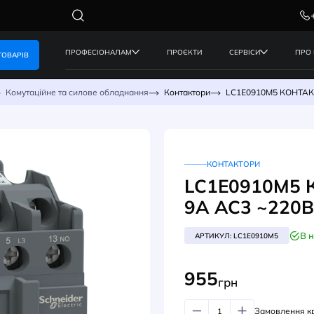
ПРОФЕСІОНАЛАМ
ПРОЄКТИ
КАТАЛОГ ТОВАРІВ
керування
Комутаційне та силове обладнання
Контактори
КО
LC1
9А 
АРТИК