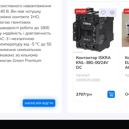
ДИВ
 TVS для резистивного навантаження
 кВт при 440 В. Він має котушку
АКЦІЯ
довані допоміжні контакти 1НО,
я за допомогою гвинтових
андартної швидкості роботи до 1800
стандартну надійність і довговічність
 М циклів AC-3 і механічною
ає робочу температуру від -5 °C до 55
рацює без зниження номінальних
 м. Сертифіковано за кількома
Контак
ідповідає вимогам Green Premium
KNL-38
DC