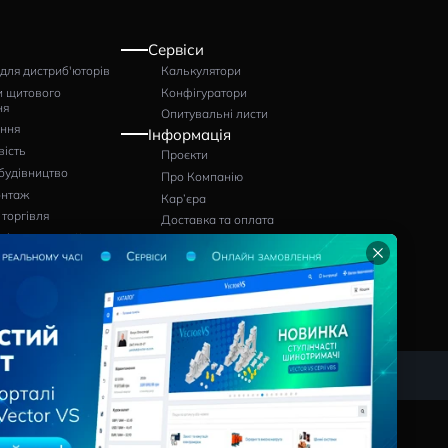
SCREW EXP
:
Артикул: 1317002600
Артикул:
13000
030052143000
н
Очікується
грн
1862
Pішення
Сервіси
Програми для дистриб'юторів
Калькулятори
Виробники щитового
Конфігуратор
обладнання
Опитувальні л
Проєктування
Інформація
Промисловість
Проєкти
лю
Цивільне будівництво
Про Компанію