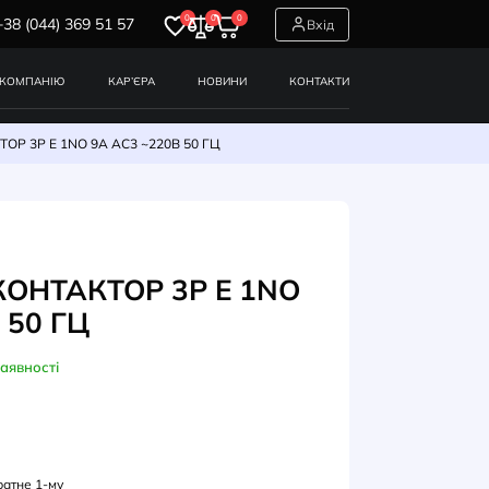
0
0
0
+38 (044) 369 51 57
СЕРВІСИ
ПРО КОМПАНІЮ
КАР’ЄРА
НОВИНИ
LC1E0910M5 КОНТАКТОР 3Р Е 1NO 9А АС3 ~220В 50 ГЦ
НТАКТОРИ
E0910M5 КОНТАКТОР 3Р Е 1
АС3 ~220В 50 ГЦ
В наявності
УЛ: LC1E0910M5