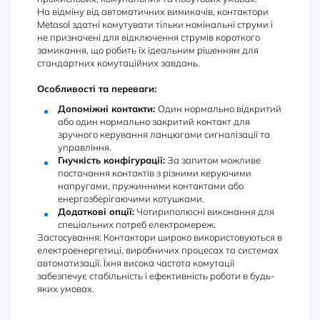
На відміну від автоматичних вимикачів, контактори
Metasol здатні комутувати тільки номінальні струми і
не призначені для відключення струмів короткого
замикання, що робить їх ідеальним рішенням для
стандартних комутаційних завдань.
Особливості та переваги:
Допоміжні контакти:
Один нормально відкритий
або один нормально закритий контакт для
зручного керування ланцюгами сигналізації та
управління.
Гнучкість конфігурації:
За запитом можливе
постачання контактів з різними керуючими
напругами, пружинними контактами або
енергозберігаючими котушками.
Додаткові опції:
Чотириполюсні виконання для
спеціальних потреб електромереж.
Застосування: Контактори широко використовуються в
електроенергетиці, виробничих процесах та системах
автоматизації. Їхня висока частота комутації
забезпечує стабільність і ефективність роботи в будь-
яких умовах.