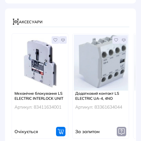
АКСЕСУАРИ
А
Механічне блокування LS
Додатковий контакт LS
До
ELECTRIC INTERLOCK UNIT
ELECTRIC UA-4, 4NO
EL
Артикул: 83411634001
Артикул: 83361634044
Ар
Очікується
За запитом
Оч