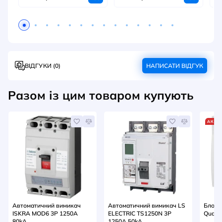
ВІДГУКИ (0)
НАПИСАТИ ВІДГУК
Разом із цим товаром купують
АКЦІ
Автоматичний вимикач
Автоматичний вимикач LS
Блок-
ISKRA MOD6 3P 1250A
ELECTRIC TS1250N 3P
Quadr
80kA
1250A 50kA