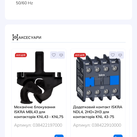
50/60 Hz
АКСЕСУАРИ
АКЦІЯ
АКЦІЯ
А
Механічне блокування
Додатковий контакт ISKRA
Те
ISKRA MBL43 для
NDL4, 2HO+2НЗ для
75
контакторів KNL43 - KNL75
контакторів KNL 43-75
Ар
Артикул: 038422197000
Артикул: 038422910000