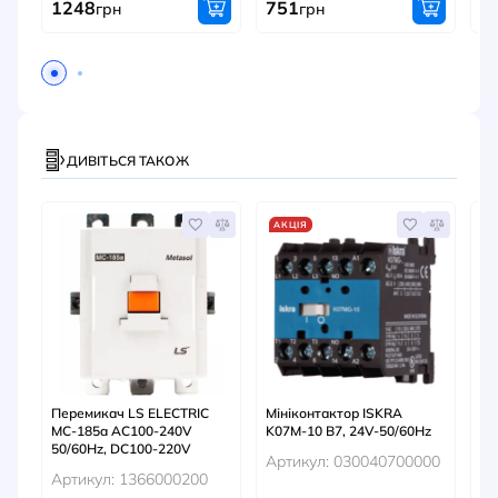
1248
751
3
грн
грн
ДИВІТЬСЯ ТАКОЖ
АКЦІЯ
А
Перемикач LS ELECTRIC
Мініконтактор ISKRA
Мі
MC-185a AC100-240V
K07M-10 B7, 24V-50/60Hz
K0
50/60Hz, DC100-220V
Артикул: 030040700000
Ар
Артикул: 1366000200