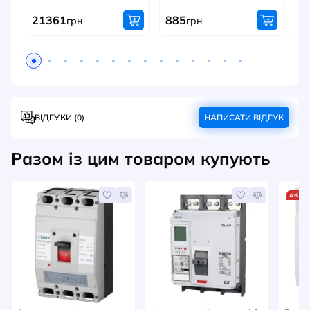
21361
885
9
грн
грн
ВІДГУКИ (0)
НАПИСАТИ ВІДГУК
Разом із цим товаром купують
АКЦІ