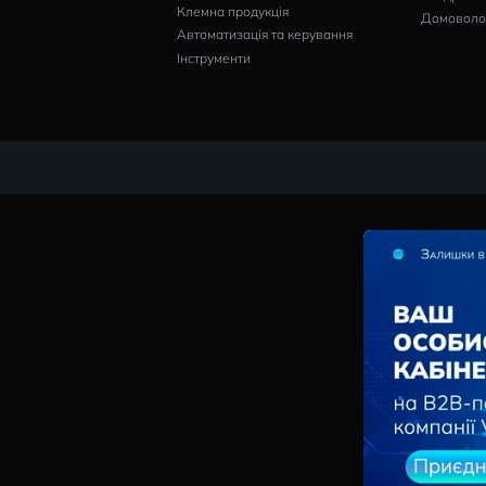
Професіоналам
Обладнання
Щитовикам
Компенсація реактивної
потужності
Монтажникам
Комутація та захист
Дистриб’юторам
Шини та шинні системи
Кінцевим
споживачам
Аксесуари для монтажу
Проєктним
Шафи та системи контро
организаціям
мікроклімату