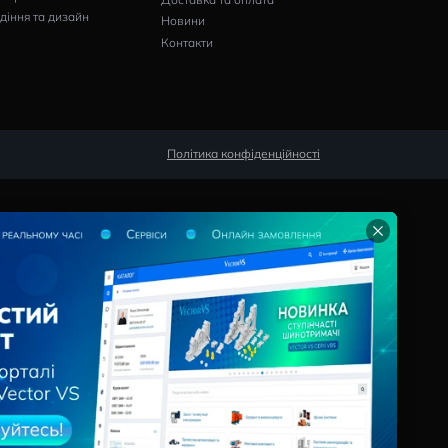
Pішення
Сервіси
Програми для дистриб'юторів
Калькулятори
Виробники щитового
Конфігуратор
обладнання
Опитувальні л
Проєктування
Інформація
Промисловість
Проєкти
лю
Цивільне будівництво
Про Компанію
Електромонтаж
Кар’єра