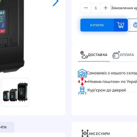
163
КУ
ДОС
Само
«Нов
Кур'