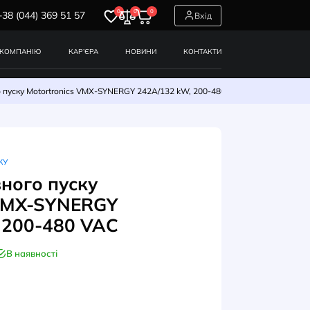
0
0
0
+38 (044) 369 51 57
СЕРВІСИ
ПРО КОМПАНІЮ
КАР’ЄРА
НОВИНИ
у
Пристрій плавного пуску Motortronics VMX-SYNERGY 242A/13
ИСТРОЇ ПЛАВНОГО ПУСКУ
стрій плавного пуску
ortronics VMX-SYNERGY
A/132 kW, 200-480 VAC
В наявності
УЛ: VMX-SGY-301-4-01