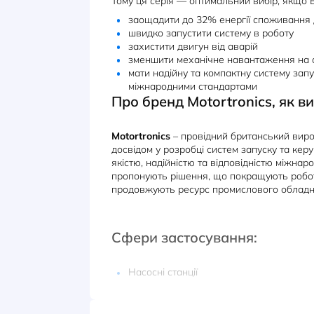
насосних станцій, вентиляційних 
економічність є пріоритетом.
Бренд
Motortronics
пропонує прис
SYNERGY
– — інноваційне рішен
електродвигунів. Серія вирізняє
(інтелектуальна система енерго
налаштуванням за 60 секунд та
без кнопок. Також присутня уніка
перевантаження двигуна за принци
Тому ця серія — оптимальний виб
заощадити до 32% енергії с
швидко запустити систему в 
захистити двигун від аварій
зменшити механічне навант
мати надійну та компактну си
міжнародними стандартами
Про бренд Motortronic