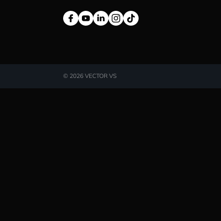
+38 (044) 369 51 57
02095, Україна, м. Київ, вул.
Трускавецька, 10-В, оф.
202
info@vector-vs.com