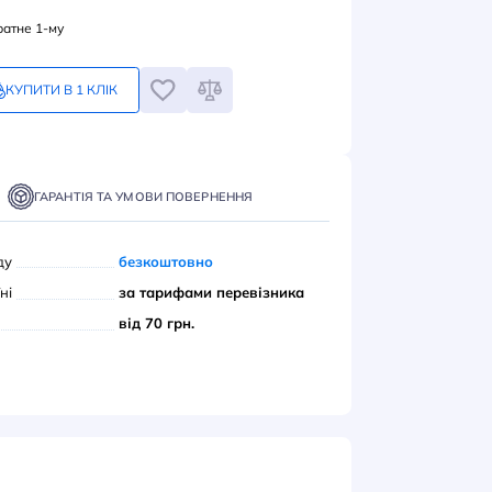
449
грн
Замовлення кратне 1-му
КУПИТИ В 1 КЛІК
ПИТИ
ТАВКА
ОПЛАТА
ГАРАНТІЯ ТА УМОВИ ПОВЕРНЕННЯ
вивіз з нашого складу
безкоштовно
ою поштою» по Україні
за тарифами переві
єром до дверей
від 70 грн.