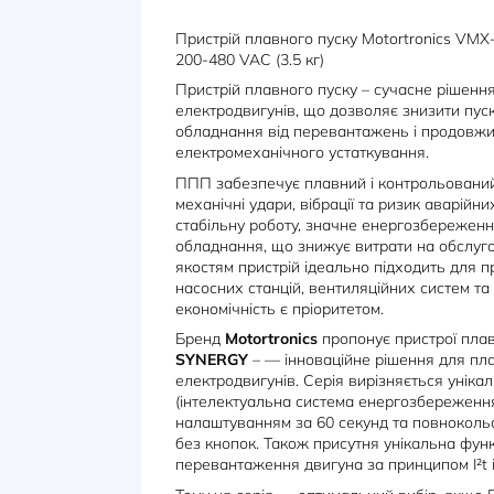
ОПИС
ХАРАКТЕРИСТИКИ
Пристрій плавного пуску Motort
200-480 VAC (3.5 кг)
Пристрій плавного пуску – сучас
електродвигунів, що дозволяє зн
обладнання від перевантажень і
електромеханічного устаткуванн
ППП забезпечує плавний і контр
механічні удари, вібрації та ризи
стабільну роботу, значне енерг
обладнання, що знижує витрати 
якостям пристрій ідеально підхо