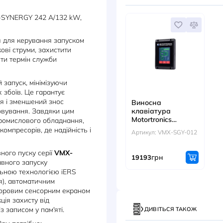
ДОКУМЕНТИ
АКС
ronics VMX-SYNERGY 242 А/132 kW,
не рішення для керування запуском
изити пускові струми, захистити
 продовжити термін служби
я.
ольований запуск, мінімізуючи
к аварійних збоїв. Це гарантує
озбереження і зменшений знос
Винос
на обслуговування. Завдяки цим
клавіа
Motortr
дить для промислового обладнання,