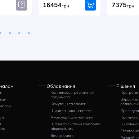
авки. Професійна консультація та
АКЦІЯ
мовлення онлайн просто зараз!
томатичний вимикач
Блок-рубильник
 ELECTRIC TS800N 3P
Woehner Quadron 2 3p
0A 65kA
400A
тикул: 0111002300
Артикул: 33202
5110
16454
грн
грн