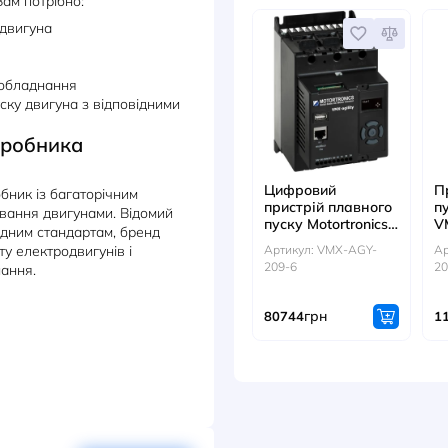
Modbus
систем та компресорів, де надійність і
Артикул
трої плавного пуску серії
VMX-
г
19193
ня для плавного запуску
ться унікальною технологією iERS
збереження), автоматичним
 повнокольоровим сенсорним екраном
льна функція захисту від
пом I²t із записом у пам'яті.
ДИВ
ір, якщо Вам потрібно:
поживання двигуна
роботу
аження на обладнання
стему запуску двигуна з відповідними
s, як виробника