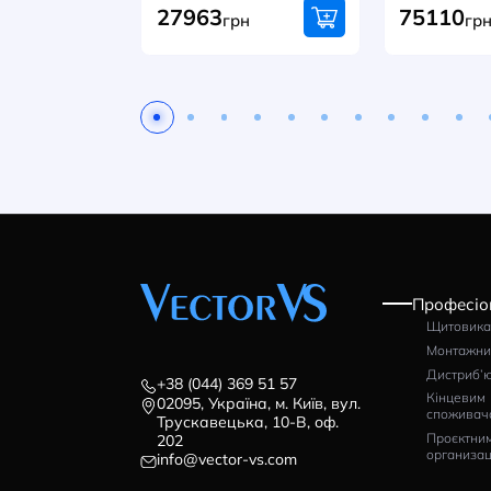
Доступні роздрібні й оптові пост
допомога у виборі.
Телефонуйте або оформлюйте за
Автоматичний вимикач
Ав
ISKRA MOD5 3P 800A
LS
65kA
80
Артикул: 786104800000
Ар
27963
7
грн