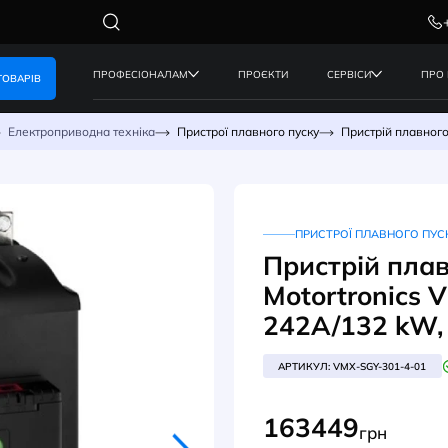
ПРОФЕСІОНАЛАМ
ПРОЄКТИ
КАТАЛОГ ТОВАРІВ
керування
Електроприводна техніка
Пристрої плавного пуск
ПР
При
Mot
242
АРТИК