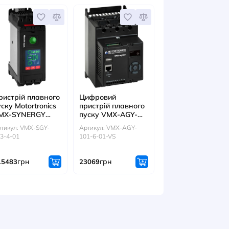
 Master
: VMX-SGY-012
рн
ІТЬСЯ ТАКОЖ