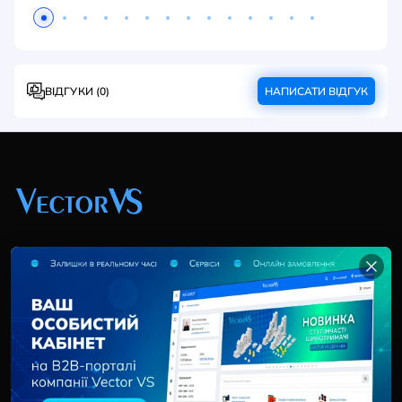
ВІДГУКИ (0)
НАПИСАТИ ВІДГУК
+38 (044) 369 51 57
02095, Україна, м. Київ, вул. Трускавецька, 10-В, оф.
202
info@vector-vs.com