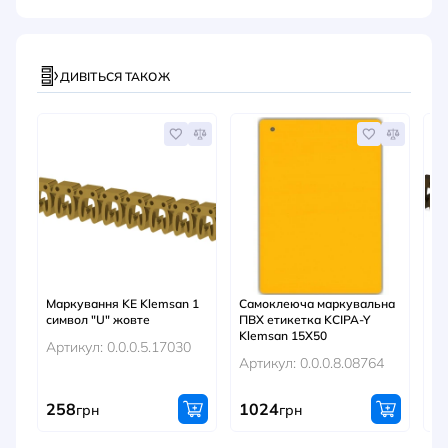
ДИВІТЬСЯ ТАКОЖ
Маркування KE Klemsan 1
Самоклеюча маркувальна
Ма
символ "U" жовте
ПВХ етикетка KCIPA-Y
си
Klemsan 15X50
Артикул: 0.0.0.5.17030
Ар
Артикул: 0.0.0.8.08764
258
1024
7
грн
грн