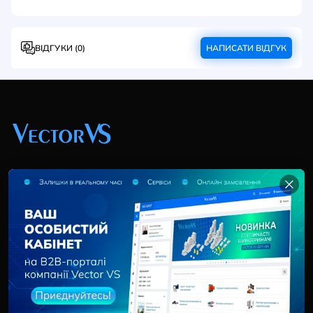
ВІДГУКИ (0)
НАПИСАТИ ВІДГУК
+38 (044) 369 51 57
02095, Україна, м. Київ, вул. Трускавецька, 10-В, оф.
202
info@vector-vs.com