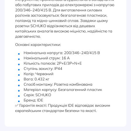
або побутових приладів до електромережі з напругою
200/346–240/415 В. Для виготовлення силових
роз'ємів застосовуються: безгалогенові пластмаси,
поліамід та мідно-цинковий сплав. Завдяки цьому
розетки SCHUKO відрізняються від дешевих
китайських аналогів високою міцністю, надійністю та
довговічністю.
Основні характеристики:
Номінальна напруга: 200/346–240/415 В
Номінальний струм: 16 А
Кількість полюсів: 2P+E/3P+N+E
Ступінь захисту: IP44
Колір: Червоний
Вага: 0.432 кг
Спосіб монтажу: Розетка комбінована
Матеріал корпусу: Безгалогенний пластик
Серія: SCHUKO
Бренд: IDE
✅ Гарантія якості: Продукція IDE відповідає високим
європейським стандартам безпеки та якості.