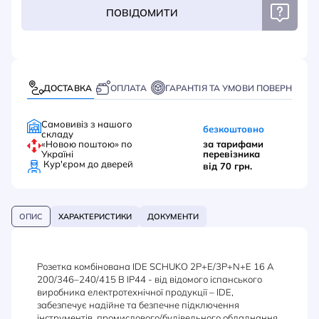
ПОВІДОМИТИ
ДОСТАВКА
ОПЛАТА
ГАРАНТІЯ ТА УМОВИ ПОВЕРНЕННЯ
Самовивіз з нашого
безкоштовно
складу
«Новою поштою» по
за тарифами
Україні
перевізника
Кур'єром до дверей
від 70 грн.
ОПИС
ХАРАКТЕРИСТИКИ
ДОКУМЕНТИ
Розетка комбінована IDE SCHUKO 2P+E/3P+N+E 16 А
200/346–240/415 В IP44 - від відомого іспанського
виробника електротехнічної продукції – IDE,
забезпечує надійне та безпечне підключення
інструментів, промислового/будівельного обладнання