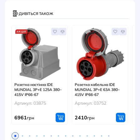
ДИВІТЬСЯ ТАКОЖ
АКЦІЯ
Розетка настінна IDE
Розетка кабельна IDE
Ро
MUNDIAL 3P+E 125A 380–
MUNDIAL 3P+E 63A 380–
MU
415V IP66-67
415V IP66-67
20
Артикул: 03875
Артикул: 03752
Ар
6961
2410
5
грн
грн