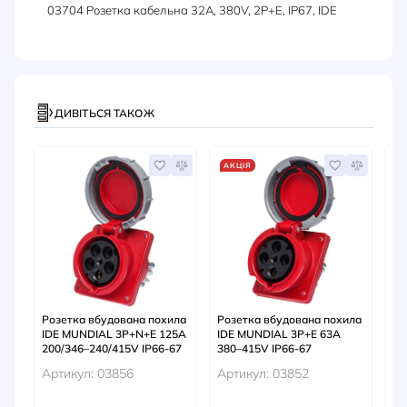
03704 Розетка кабельна 32А, 380V, 2P+E, IP67, IDE
ДИВІТЬСЯ ТАКОЖ
АКЦІЯ
Розетка вбудована похила
Розетка вбудована похила
Ро
IDE MUNDIAL 3P+N+E 125A
IDE MUNDIAL 3P+E 63A
ID
200/346–240/415V IP66-67
380–415V IP66-67
20
Артикул: 03856
Артикул: 03852
Ар