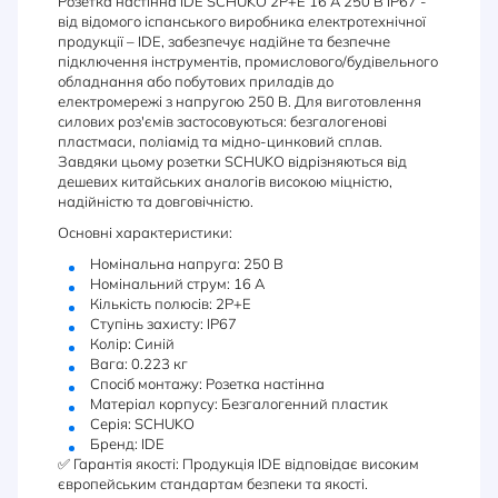
Розетка настінна IDE SCHUKO 2P+E 16 А 250 В IP67 -
від відомого іспанського виробника електротехнічної
продукції – IDE, забезпечує надійне та безпечне
підключення інструментів, промислового/будівельного
обладнання або побутових приладів до
електромережі з напругою 250 В. Для виготовлення
силових роз'ємів застосовуються: безгалогенові
пластмаси, поліамід та мідно-цинковий сплав.
Завдяки цьому розетки SCHUKO відрізняються від
дешевих китайських аналогів високою міцністю,
надійністю та довговічністю.
Основні характеристики:
Номінальна напруга: 250 В
Номінальний струм: 16 А
Кількість полюсів: 2P+E
Ступінь захисту: IP67
Колір: Синій
Вага: 0.223 кг
Спосіб монтажу: Розетка настінна
Матеріал корпусу: Безгалогенний пластик
Серія: SCHUKO
Бренд: IDE
✅ Гарантія якості: Продукція IDE відповідає високим
європейським стандартам безпеки та якості.