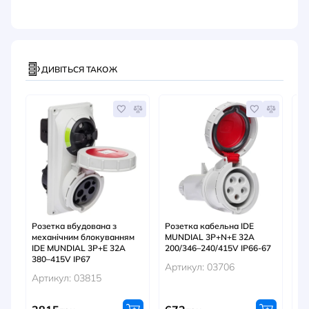
ДИВІТЬСЯ ТАКОЖ
Розетка вбудована з
Розетка кабельна IDE
Ро
механічним блокуванням
MUNDIAL 3P+N+E 32A
MU
IDE MUNDIAL 3P+E 32A
200/346–240/415V IP66-67
20
380–415V IP67
Артикул: 03706
Ар
Артикул: 03815