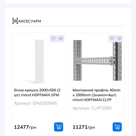
АКСЕСУАРИ
Бічна кришка 2000×500 (2
Монтажний профіль 40mm
Мо
шт) nVent HOFFMAN SPM
х 2000mm (1компл=4шт)
20
nVent HOFFMAN CLPF
M
Артикул: SPM2005R5
Артикул: CLPF2000
Ар
12477
11271
1
грн
грн