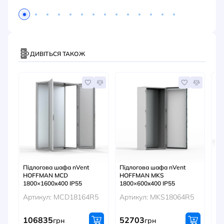
ДИВІТЬСЯ ТАКОЖ
Підлогова шафа nVent
Підлогова шафа nVent
Пі
HOFFMAN MCD
HOFFMAN MKS
H
1800×1600x400 IP55
1800×600x400 IP55
20
Артикул: MCD18164R5
Артикул: MKS18064R5
Ар
106835
52703
8
грн
грн