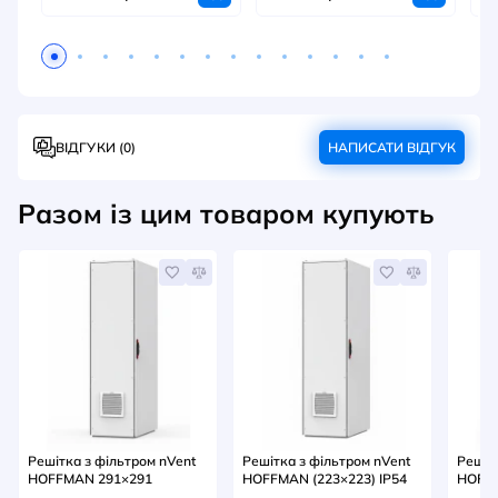
ВІДГУКИ (0)
НАПИСАТИ ВІДГУК
Разом із цим товаром купують
Решітка з фільтром nVent
Решітка з фільтром nVent
Решіт
HOFFMAN 291×291
HOFFMAN (223×223) IP54
HOFF