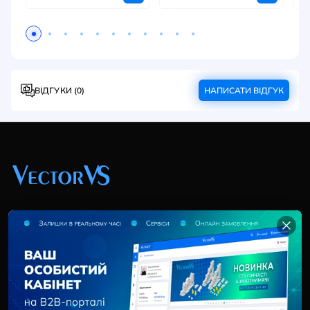
ВІДГУКИ (0)
НАПИСАТИ ВІДГУК
+38 (044) 369 51 57
02095, Україна, м. Київ, вул. Трускавецька, 10-В, оф.
202
info@vector-vs.com