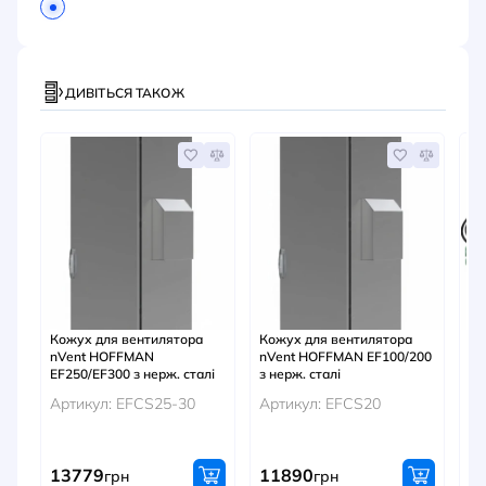
ДИВІТЬСЯ ТАКОЖ
А
Кожух для вентилятора
Кожух для вентилятора
На
nVent HOFFMAN
nVent HOFFMAN EF100/200
ве
EF250/EF300 з нерж. сталі
з нерж. сталі
H
Артикул: EFCS25-30
Артикул: EFCS20
Ар
13779
11890
6
грн
грн