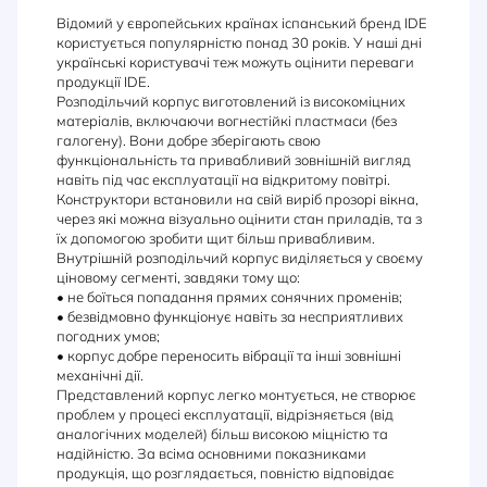
Відомий у європейських країнах іспанський бренд IDE
користується популярністю понад 30 років. У наші дні
українські користувачі теж можуть оцінити переваги
продукції IDE.
Розподільчий корпус виготовлений із високоміцних
матеріалів, включаючи вогнестійкі пластмаси (без
галогену). Вони добре зберігають свою
функціональність та привабливий зовнішній вигляд
навіть під час експлуатації на відкритому повітрі.
Конструктори встановили на свій виріб прозорі вікна,
через які можна візуально оцінити стан приладів, та з
їх допомогою зробити щит більш привабливим.
Внутрішній розподільчий корпус виділяється у своєму
ціновому сегменті, завдяки тому що:
• не боїться попадання прямих сонячних променів;
• безвідмовно функціонує навіть за несприятливих
погодних умов;
• корпус добре переносить вібрації та інші зовнішні
механічні дії.
Представлений корпус легко монтується, не створює
проблем у процесі експлуатації, відрізняється (від
аналогічних моделей) більш високою міцністю та
надійністю. За всіма основними показниками
продукція, що розглядається, повністю відповідає