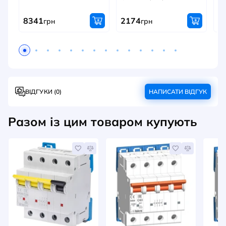
8341
2174
8
грн
грн
ВІДГУКИ (0)
НАПИСАТИ ВІДГУК
Разом із цим товаром купують