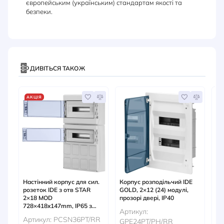
європейським (українським) стандартам якості та
безпеки.
ДИВІТЬСЯ ТАКОЖ
АКЦІЯ
А
Настінний корпус для сил.
Корпус розподільчий IDE
Ко
розеток IDE з отв STAR
GOLD, 2×12 (24) модулі,
вн
2×18 MOD
прозорі двері, IP40
OR
728×418x147mm, IP65 з
24
Артикул:
шинами N+PE
N 
Артикул: PCSN36PT/RR
Ар
GPE24PT/PH/RR