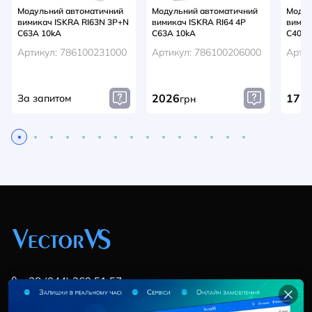
Модульний автоматичний
Модульний автоматичний
Модул
вимикач ISKRA RI63N 3P+N
вимикач ISKRA RI64 4P
вимик
C63A 10kA
C63A 10kA
C40A 
Артикул: 786100231000
Артикул: 786100206000
Арти
2026
175
За запитом
грн
+38 (044) 369 51 57
02095, Україна, м. Київ, вул. Трускавецька, 10-В, оф.
202