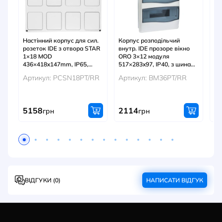
Настінний корпус для сил.
Корпус розподільчий
Ко
розеток IDE з отвора STAR
внутр. IDE прозоре вікно
(A
1×18 MOD
ORO 3×12 модуля
(3×
436×418x147mm, IP65,
517×283x97, IP40, з шинами
ши
шини N+PE
N і PE
Артикул: PCSN18PT/RR
Артикул: BM36PT/RR
Ар
5158
2114
5
грн
грн
ВІДГУКИ (0)
НАПИСАТИ ВІДГУК