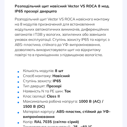
Розподільчий щит навісний Vector VS ROCA 8 мод.
IP65 прозорі дверцята
Розподільчий щит Vector VS ROCA навісного монтажу
на 8 модулів призначений для встановлення
модульних автоматичних вимикачів, диференційних
автоматів і ПЗВ у вологих, запилених або зовнішніх
умовах експлуатації. Ступінь захисту IP65 та корпус з
ABS-пластика, стійкого до УФ-випромінювання,
дозволяють використовувати щит на відкритому
повітрі та в приміщеннях з підвищеною вологістю.
Кількість модулів:
8 шт
Спосіб монтажу:
Навісний
Ступінь захисту:
IP65
Тип дверцят:
Прозорі
Наявність N та PE шин:
Так
Клас ізоляції:
Class II
Максимальна робоча напруга:
1000 В (AC) /
1500 В (DC)
Матеріал корпусу:
ABS-пластик, стійкий до УФ-
випромінювання
Колір:
RAL 7035 (світло-сірий)
Температура експлуатації:
-25...+60 °C