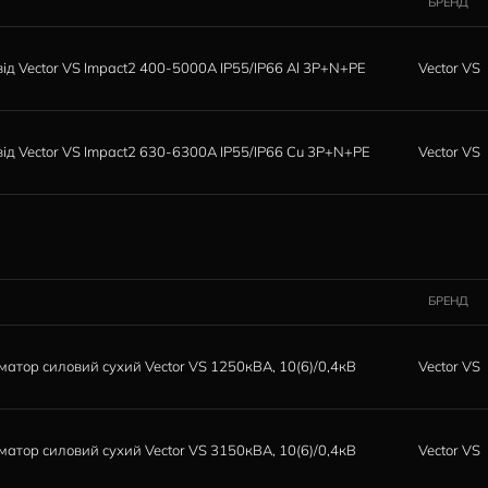
Компоненти щитового обладнання(MOTORTRONICS)
Компоненти щитового обладнання(COPPER)
Шинопровід Vector-VS 3200 A 3P+N+PE IP55
ШИНОПРОВОДІВ
ІМ'Я
Шинопровід Vector VS Impact2 400-5000А IP55/IP66 Al 3P+