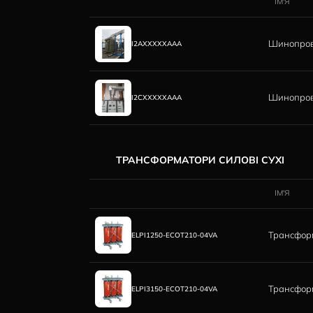
Мережа супермаркетів «Епіцентр»
Обухів, Київська область, Україна
Нова Пошта
ТРЦ "Перехрестя"
м.Дніпро, Україна
СИСТЕМИ МАГІСТРАЛЬНИХ 
I2AXXXXXAAA