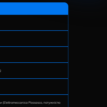
поживання та інтелектуальне управління інженерними
ладнанням.
кВА)
істю 1250 кВА)