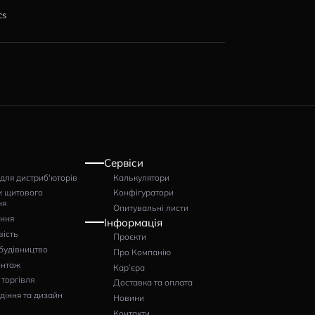
БРЕНД
Y 160A/90
Motortronics
TY 80A/45
Motortronics
Y
Motortronics