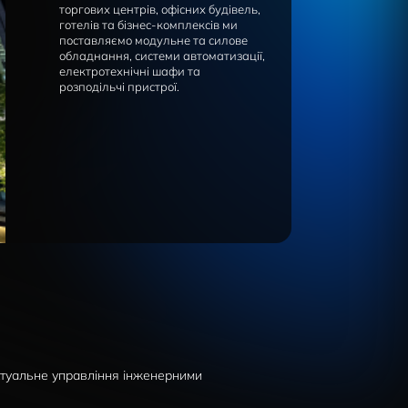
Комплексне постачання
електротехнічного обладнан
комерційної нерухомості заб
компанія Vector VS. А саме: 
торгових центрів, офісних бу
готелів та бізнес-комплексів
поставляємо модульне та си
обладнання, системи автомат
електротехнічні шафи та
розподільчі пристрої.