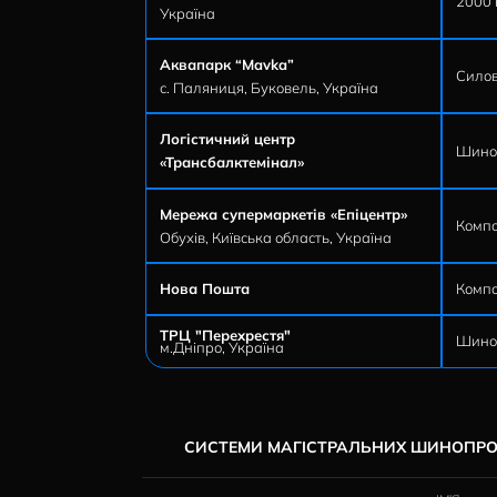
Кондитерський дім "Вацак"
м. Могилів-Подільський, Україна
Бізнес-центр ASTARTA
Київ, Україна
Лан-Оіл (OKKO Group)
м.Ланівці, Тернопільська обл.,
Україна
Аквапарк “Mavka”
с. Паляниця, Буковель, Україна
Логістичний центр
«Трансбалктемінал»