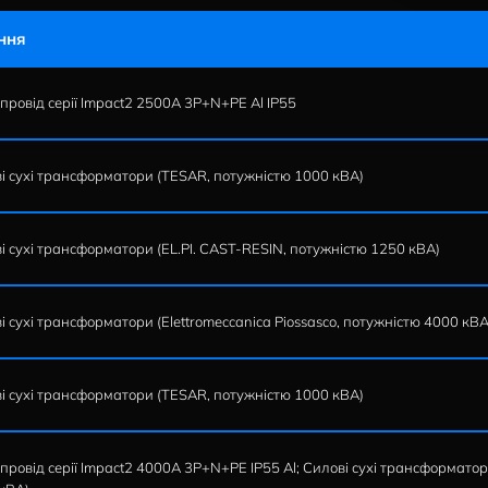
є стабільність електропостачання, оптимізацію енергос
 перелік об'єктів комерційного будівництва з нашим об
Рішення
Шинопровід серії Impact2 2500A 3P+N+PE Al IP55
Силові сухі трансформатори (TESAR, потужністю 1000 
Силові сухі трансформатори (EL.PI. CAST-RESIN, потужн