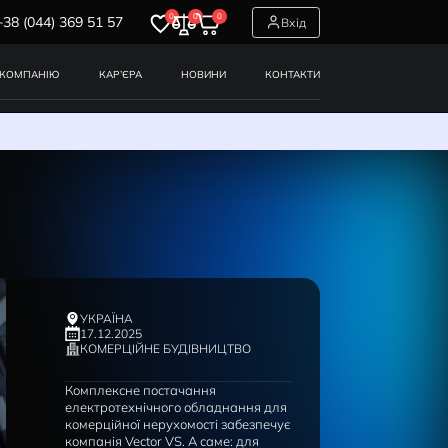
0
0
0
+38 (044) 369 51 57
СЕРВІСИ
ПРО КОМПАНІЮ
КАР’ЄРА
НОВИНИ
ництво
УКРАЇНА
17.12.2025
КОМЕРЦІЙНЕ БУДІВНИЦТВ