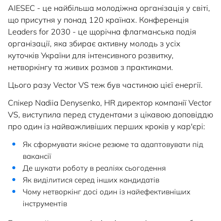
НОВИНИ
AIESEC - це найбільша молодіжна організація у світі,
що присутня у понад 120 країнах. Конференція
СИСТЕМИ ШИНОПРОВОДІВ ТА СТРУМОПРОВОДІВ
КОНТАКТИ
Leaders for 2030 - це щорічна флагманська подія
організації, яка збирає активну молодь з усіх
куточків України для інтенсивного розвитку,
нетворкінгу та живих розмов з практиками.
Цього разу Vector VS теж був частиною цієї енергії.
Спікер Nadiia Denysenko, HR директор компанії Vector
VS, виступила перед студентами з цікавою доповіддю
про один із найважливіших перших кроків у кар'єрі:
Як сформувати якісне резюме та адаптовувати під
вакансії
Де шукати роботу в реаліях сьогодення
Як виділитися серед інших кандидатів
Чому нетворкінг досі один із найефективніших
інструментів