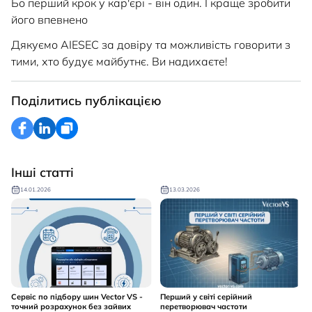
Бо перший крок у кар'єрі - він один. І краще зробити
його впевнено
Дякуємо AIESEC за довіру та можливість говорити з
тими, хто будує майбутнє. Ви надихаєте!
Поділитись публікацією
Інші статті
14.01.2026
13.03.2026
Сервіс по підбору шин Vector VS -
Перший у світі серійний
точний розрахунок без зайвих
перетворювач частоти