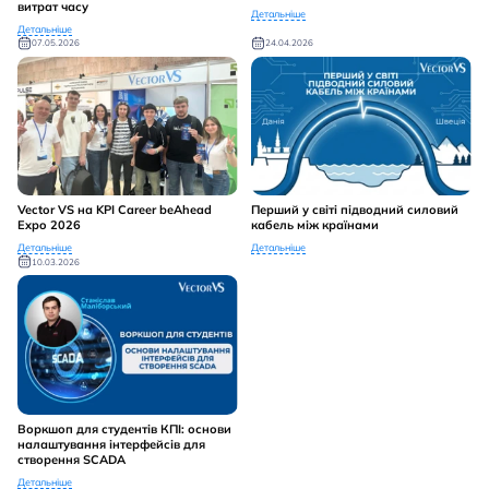
витрат часу
Детальніше
Детальніше
07.05.2026
24.04.2026
Vector VS на KPI Career beAhead
Перший у світі підводний силовий
Expo 2026
кабель між країнами
Детальніше
Детальніше
10.03.2026
Воркшоп для студентів КПІ: основи
налаштування інтерфейсів для
створення SCADA
Детальніше