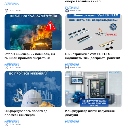
опора і зовнішня сила
Детальніше
Детальніше
16.01.2026
20.01.2026
Історія інженерних помилок, які
Шинотримачі nVent ERIFLEX -
змінили правила енергетики
надійність, якій довіряють роками!
Детальніше
Детальніше
23.01.2026
06.03.2026
Як формувалась повага до
Конфігуратор шафи керування
професії інженера?
двигуна
Детальніше
Детальніше
10.04.2026