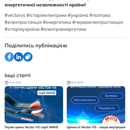
енергетичної незалежності країни!
#vectorvs #історіяелектрики #україна #полтава
#електростанція #енергетика #перваелектростанція
#історіяукраїни #електроенергетика
Поділитись публікацією
Інші статті
13.01.2026
09.01.2026
Гнучкі шини Vector VS серії WAVE
Цінності Vector VS - наша внутрішня