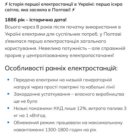
НОВИНИ
⚡ Історія першої електростанції в Україні: перша іскра
світла, яка засяяла в Полтаві! ⚡
СИСТЕМИ ШИНОПРОВОДІВ ТА СТРУМОПРОВОДІВ
КОНТАКТИ
1886 рік – історична дата!
Всього через 8 років після початку використання в
Україні електрики для суспільних потреб, у Полтаві
з'явилася перша електростанція загального
користування. Невелика потужність – але справжній
прорив у централізованому електропостачанні!
Особливості ранніх електростанцій:
Передача електрики на низькій генераторній
напрузі через прості повітряні та кабельні лінії
Закордонне устаткування – власного виробництва
ще не було
Низькі показники: ККД лише 12%, витрата палива 3
кг на 1 кВт/год
Обмежений режим: працювали на максимальному
навантаженні 1300-1800 годин на рік