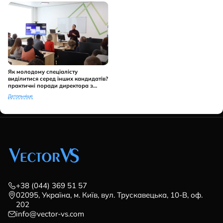
Як молодому спеціалісту
виділитися серед інших кандидатів?
практичні поради директора з
персоналу Vector VS - Надії
Детальніше
Денисенко
+38 (044) 369 51 57
02095, Україна, м. Київ, вул. Трускавецька, 10-В, оф.
202
info@vector-vs.com