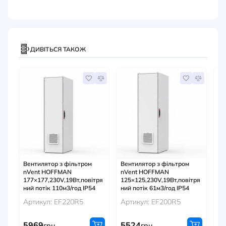
ДИВІТЬСЯ ТАКОЖ
Вентилятор з фільтром
Вентилятор з фільтром
Ве
nVent HOFFMAN
nVent HOFFMAN
(3
177×177,230V,19Вт,повітря
125×125,230V,19Вт,повітря
Ар
ний потік 110м3/год IP54
ний потік 61м3/год IP54
Артикул: EF220R5
Артикул: EF200R5
5969
5524
3
грн
грн