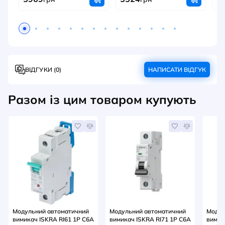
ВІДГУКИ (0)
НАПИСАТИ ВІДГУК
Разом із цим товаром купують
Модульний автоматичний
Модульний автоматичний
Модул
вимикач ISKRA RI61 1P C6A
вимикач ISKRA RI71 1P C6A
вимик