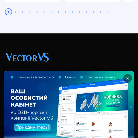
+38 (044) 369 51 57
02095, Україна, м. Київ, вул. Трускавецька, 10-В, оф.
202
info@vector-vs.com