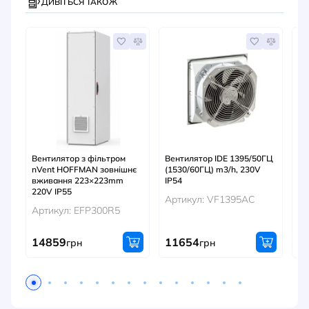
ДИВІТЬСЯ ТАКОЖ
Вентилятор з фільтром
Вентилятор IDE 1395/50ГЦ
Ве
nVent HOFFMAN зовнішнє
(1530/60ГЦ) m3/h, 230V
(7
вживання 223×223mm
IP54
Ар
220V IP55
Артикул: VF1395AC
Артикул: EFP300R5
14859
11654
9
грн
грн