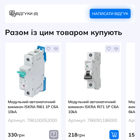
ВІДГУКИ (0)
НАПИСАТИ ВІДГУК
Разом із цим товаром купують
Модульний автоматичний
Модульний автоматичний
Модул
вимикач ISKRA RI61 1P C6A
вимикач ISKRA RI71 1P C6A
вимик
10kA
10kA
6kA
Артикул: 786100052000
Артикул: 786091186000
Арти
330
218
156
грн
грн