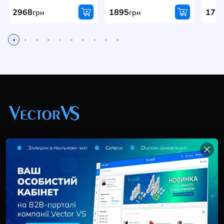
2968
1895
172
грн
грн
+38 (044) 369 51 57
02095, Україна, м. Київ, вул. Трускавецька, 10-В, оф.
202
info@vector-vs.com