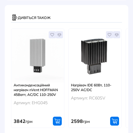
ДИВІТЬСЯ ТАКОЖ
Антиконденсаційний
Нагрівач IDE 60Вт, 110-
На
нагрівач nVent HOFFMAN
250V AC/DC
25
45Ватт, AC/DC 110-250V
Артикул: RC60SV
Ар
Артикул: EHG045
3842
2598
1
грн
грн