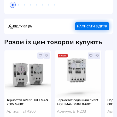
ВІДГУКИ (0)
НАПИСАТИ ВІДГУК
Разом із цим товаром купують
АКЦІЯ
Термостат nVent HOFFMAN
Термостат подвійний nVent
Подві
250V 5-60С
HOFFMAN 250V 0-60С
60С, 
Артикул: ETR200
Артикул: ETR203
Артик