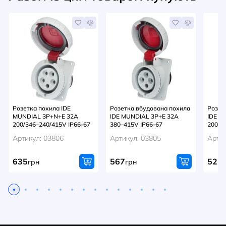
Розетка похила IDE
Розетка вбудована похила
Розет
MUNDIAL 3P+N+E 32A
IDE MUNDIAL 3P+E 32A
IDE M
200/346–240/415V IP66-67
380–415V IP66-67
200–2
Артикул: 03806
Артикул: 03805
Артик
635
567
525
грн
грн