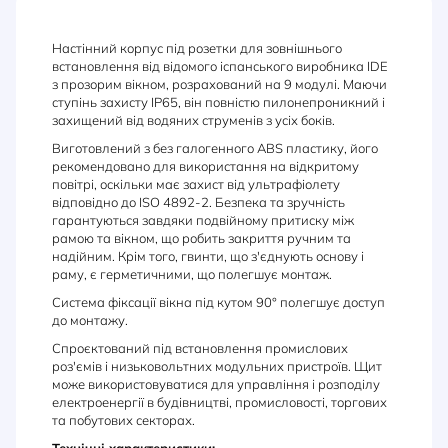
Настінний корпус під розетки для зовнішнього
встановлення від відомого іспанського виробника IDE
з прозорим вікном, розрахований на 9 модулі. Маючи
ступінь захисту IP65, він повністю пилонепроникний і
захищений від водяних струменів з усіх боків.
Виготовлений з без галогенного ABS пластику, його
рекомендовано для використання на відкритому
повітрі, оскільки має захист від ультрафіолету
відповідно до ISO 4892-2. Безпека та зручність
гарантуються завдяки подвійному притиску між
рамою та вікном, що робить закриття ручним та
надійним. Крім того, гвинти, що з'єднують основу і
раму, є герметичними, що полегшує монтаж.
Система фіксації вікна під кутом 90° полегшує доступ
до монтажу.
Спроєктований під встановлення промислових
роз'ємів і низьковольтних модульних пристроїв. Щит
може використовуватися для управління і розподілу
електроенергії в будівництві, промисловості, торгових
та побутових секторах.