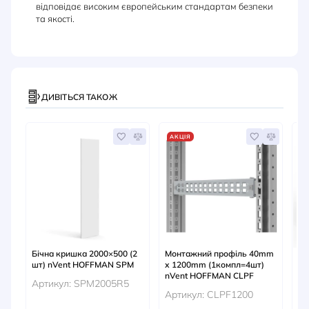
відповідає високим європейським стандартам безпеки
та якості.
ДИВІТЬСЯ ТАКОЖ
АКЦІЯ
А
Бічна кришка 2000×500 (2
Монтажний профіль 40mm
Ши
шт) nVent HOFFMAN SPM
х 1200mm (1компл=4шт)
ка
nVent HOFFMAN CLPF
HO
Артикул: SPM2005R5
Артикул: CLPF1200
Ар