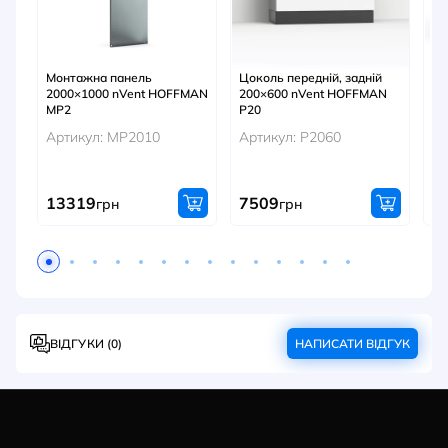
Монтажна панель
Цоколь передній, задній
Цо
2000×1000 nVent HOFFMAN
200×600 nVent HOFFMAN
ча
MP2
P20
HO
Артикул: MP2010
Артикул: P2060
Ар
13319
7509
5
грн
грн
ВІДГУКИ (0)
НАПИСАТИ ВІДГУК