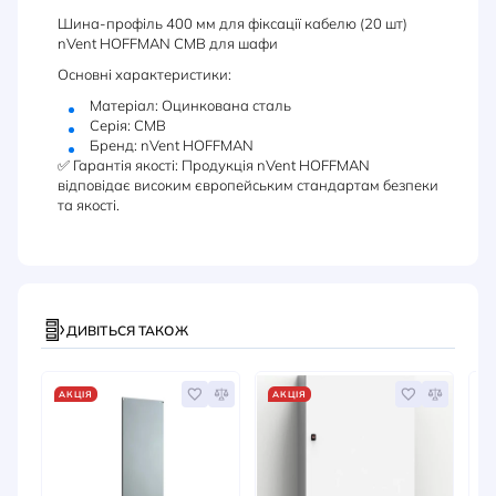
Шина-профіль 400 мм для фіксації кабелю (20 шт)
nVent HOFFMAN CMB для шафи
Основні характеристики:
Матеріал: Оцинкована сталь
Серія: CMB
Бренд: nVent HOFFMAN
✅ Гарантія якості: Продукція nVent HOFFMAN
відповідає високим європейським стандартам безпеки
та якості.
ДИВІТЬСЯ ТАКОЖ
АКЦІЯ
АКЦІЯ
А