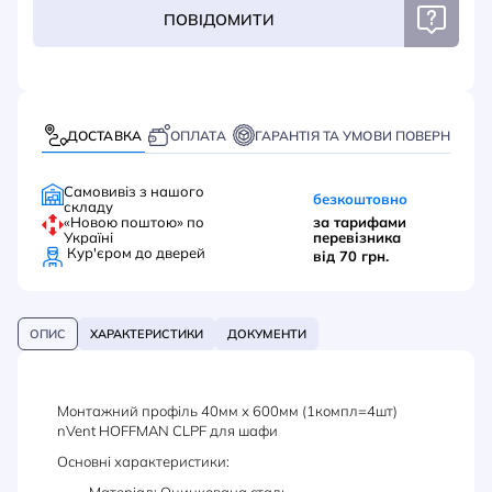
ПОВІДОМИТИ
ДОСТАВКА
ОПЛАТА
ГАРАНТІЯ ТА УМОВИ ПОВЕРНЕННЯ
Самовивіз з нашого
безкоштовно
складу
«Новою поштою» по
за тарифами
Україні
перевізника
Кур'єром до дверей
від 70 грн.
ОПИС
ХАРАКТЕРИСТИКИ
ДОКУМЕНТИ
Монтажний профіль 40мм х 600мм (1компл=4шт)
nVent HOFFMAN CLPF для шафи
Основні характеристики: