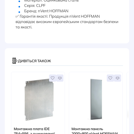
Матеріал: Оцинкована сталь
Серія: CLPF
Бренд: nVent HOFFMAN
✅ Гарантія якості: Продукція nVent HOFFMAN
відповідає високим європейським стандартам безпеки
та якості.
ДИВІТЬСЯ ТАКОЖ
Монтажна плата IDE
Монтажна панель
Цо
754×556, з оцинкованої
2000×800 nVent HOFFMAN
ча