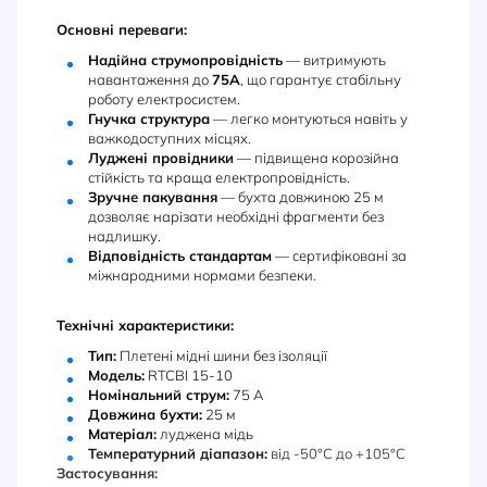
Основні переваги:
Надійна струмопровідність
— витримують
навантаження до
75А
, що гарантує стабільну
роботу електросистем.
Гнучка структура
— легко монтуються навіть у
важкодоступних місцях.
Луджені провідники
— підвищена корозійна
стійкість та краща електропровідність.
Зручне пакування
— бухта довжиною 25 м
дозволяє нарізати необхідні фрагменти без
надлишку.
Відповідність стандартам
— сертифіковані за
міжнародними нормами безпеки.
Технічні характеристики:
Тип:
Плетені мідні шини без ізоляції
Модель:
RTCBI 15-10
Номінальний струм:
75 А
Довжина бухти:
25 м
Матеріал:
луджена мідь
Температурний діапазон:
від -50°C до +105°C
Застосування: