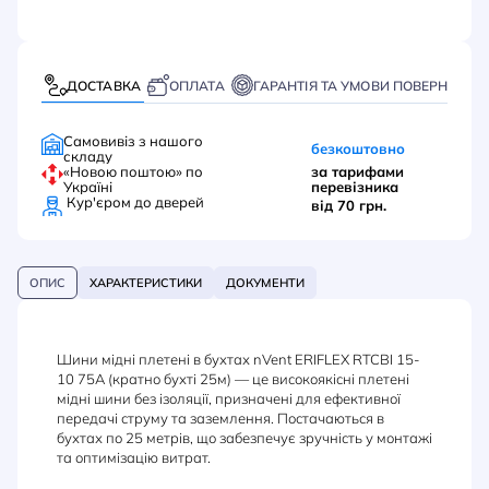
ДОСТАВКА
ОПЛАТА
ГАРАНТІЯ ТА УМОВИ ПОВЕРНЕННЯ
Самовивіз з нашого
безкоштовно
складу
«Новою поштою» по
за тарифами
Україні
перевізника
Кур'єром до дверей
від 70 грн.
ОПИС
ХАРАКТЕРИСТИКИ
ДОКУМЕНТИ
Шини мідні плетені в бухтах nVent ERIFLEX RTCBI 15-
10 75А (кратно бухті 25м) — це високоякісні плетені
мідні шини без ізоляції, призначені для ефективної
передачі струму та заземлення. Постачаються в
бухтах по 25 метрів, що забезпечує зручність у монтажі
та оптимізацію витрат.