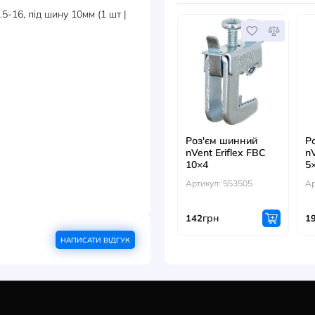
ДОКУМЕНТИ
ДИВ
й зажим 1.5-16, під шину 10мм (1 шт |
Роз'єм
nVent E
10×4