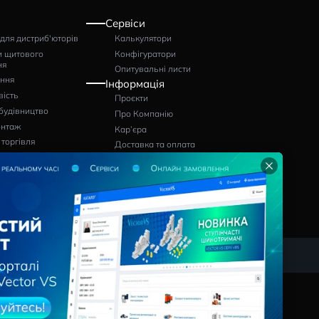
: 553505
Артикул: 553400
Артикул: 55340
грн
грн
194
150
Pішення
Сервіси
Програми для дистриб'юторів
Калькулятори
Виробники щитового
Конфігуратор
обладнання
Опитувальні л
Проєктування
Інформація
Промисловість
Проєкти
лю
Цивільне будівництво
Про Компанію
Електромонтаж