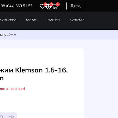
0
0
0
+38 (044) 369 51 57
СЕРВІСИ
ПРО КОМПАНІЮ
КАР’ЄРА
НОВИНИ
м Klemsan 1.5-16, під шину 10mm
ННІ РОЗ'ЄМИ
суючий зажим Klemsan 1.5-16
 шину 10mm
Немає в наявності
Л: 0.0.0.4.01174