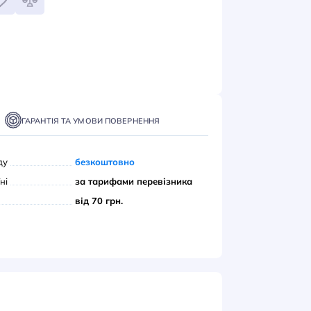
грн
ІДОМИТИ
ТАВКА
ОПЛАТА
ГАРАНТІЯ ТА УМОВИ ПОВЕРНЕННЯ
вивіз з нашого складу
безкоштовно
ою поштою» по Україні
за тарифами переві
єром до дверей
від 70 грн.