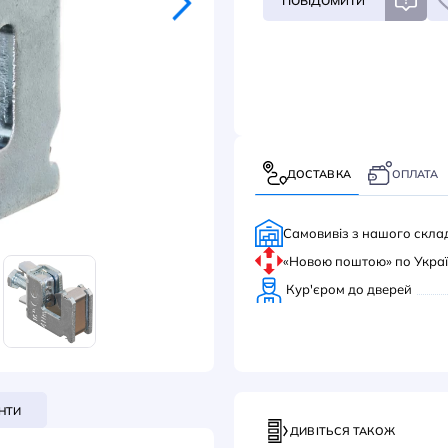
140
ПОВ
ДОС
Само
«Нов
Кур'