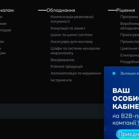
Артикул
грн
142
НАПИСАТИ ВІДГУК
Професіоналам
Обладнання
Щитовикам
Компенсація реактивної
потужності
Монтажникам
Комутація та захист
Дистриб’юторам
Шини та шинні системи
Кінцевим
споживачам
Аксесуари для монтажу
Проєктним
Шафи та системи контро
организаціям
мікроклімату