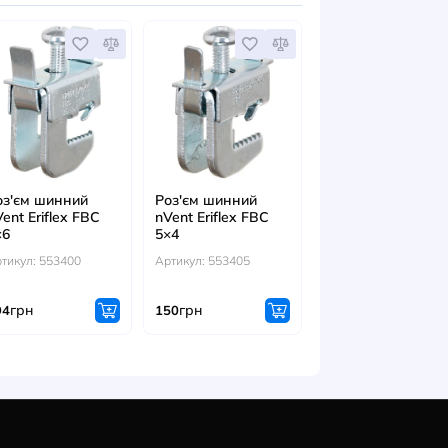
ІТЬСЯ ТАКОЖ
 шинний
Роз'єм шинний
Роз'єм шинн
riflex FBC
nVent Eriflex FВС
nVent Eriflex
5×6
5×4