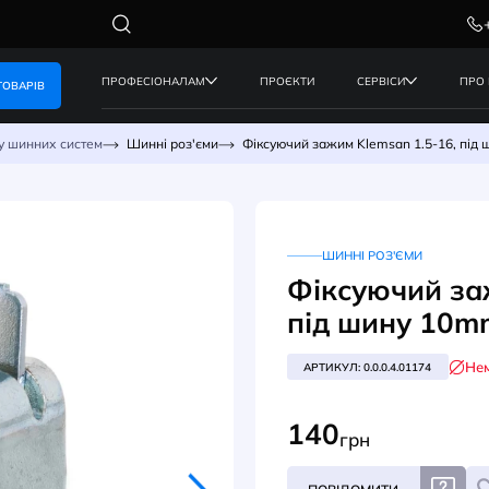
ПРОФЕСІОНАЛАМ
ПРОЄКТИ
КАТАЛОГ ТОВАРІВ
для монтажу шинних систем
Шинні роз'єми
Фіксуючий зажи
ШИ
Фік
під
АРТИКУ